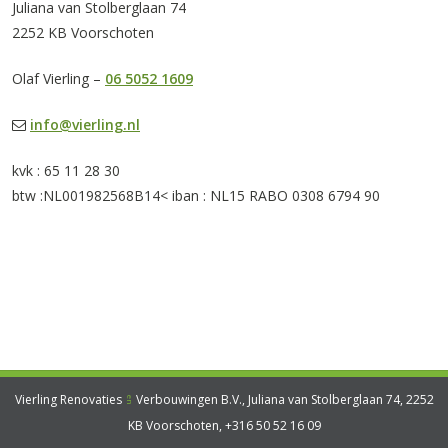
Juliana van Stolberglaan 74
2252 KB Voorschoten
Olaf Vierling –
06 5052 1609
info@vierling.nl
kvk : 65 11 28 30
btw :NL001982568B14< iban : NL15 RABO 0308 6794 90
Vierling Renovaties
Verbouwingen B.V., Juliana van Stolberglaan 74, 2252
en
KB Voorschoten,
+316 50 52 16 09