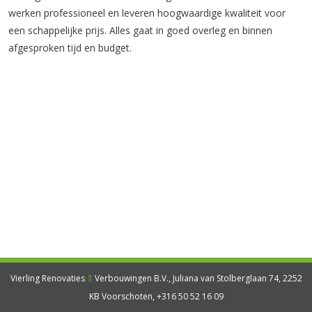
werken professioneel en leveren hoogwaardige kwaliteit voor
een schappelijke prijs. Alles gaat in goed overleg en binnen
afgesproken tijd en budget.
Vierling Renovaties
Verbouwingen B.V., Juliana van Stolberglaan 74, 2252
en
KB Voorschoten,
+316 50 52 16 09